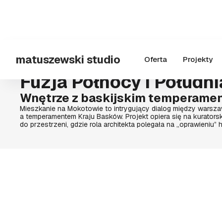
matuszewski studio
Oferta
Projekty
Wszystkie zdjęcia autorstwa ZASOBY STUDIO.
Wszystkie prawa zastrzeżone.
Fuzja Północy i Południ
Wnętrze z baskijskim temperame
Mieszkanie na Mokotowie to intrygujący dialog między wars
a temperamentem Kraju Basków. Projekt opiera się na kurators
do przestrzeni, gdzie rola architekta polegała na „oprawieniu” his