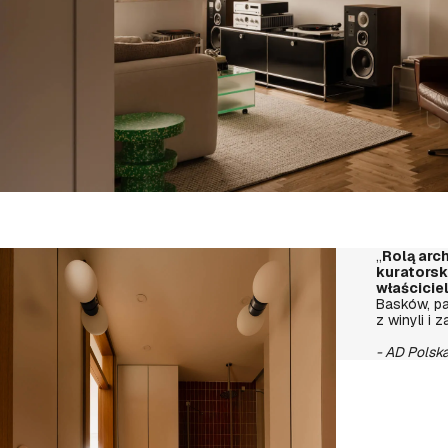
„
Rolą arch
kuratorsk
właściciel
Basków, pa
z winyli i 
- AD Polsk