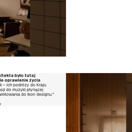
itekta było tutaj
ie oprawienie życia
i
– ich podróży do Kraju
sji do muzyki płynącej
zamiłowania do ikon designu."
a